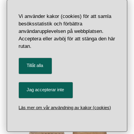
, Föremålsnu
1
Vi använder kakor (cookies) för att samla
besöksstatistik och förbättra
användarupplevelsen på webbplatsen.
Acceptera eller avböj för att stänga den här
rutan.
Tillåt alla
Flöjter, fårben
Jag accepterar inte
Läs mer om vår användning av kakor (cookies)
, Före
2