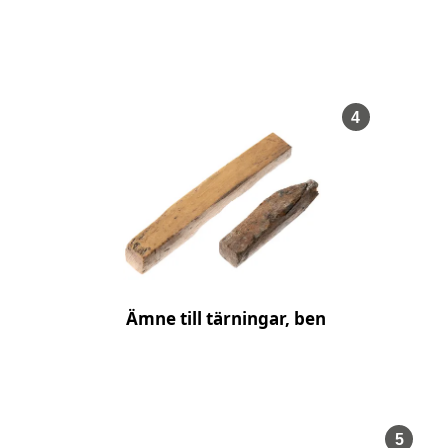
, Föremålsn
4
Ämne till tärningar, ben
, Före
5