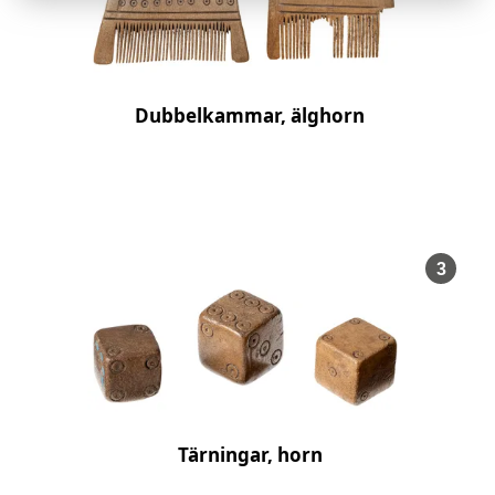
Dubbelkammar, älghorn
, Före
3
Tärningar, horn