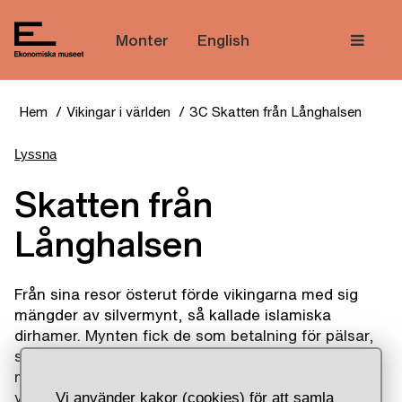
Tem
Monter
English
Hem
Vikingar i världen
3C Skatten från Långhalsen
Lyssna
Skatten från
Långhalsen
Från sina resor österut förde vikingarna med sig
mängder av silvermynt, så kallade islamiska
dirhamer. Mynten fick de som betalning för pälsar,
slavar och andra varor. Under slutet av 900-talet
minskade importen av dirhamer. Istället ökade
vikingarnas kontakt med Västeuropa.
Vi använder kakor (cookies) för att samla