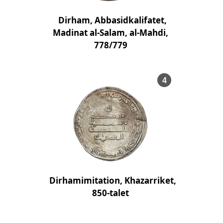
Dirham, Abbasidkalifatet,
Madinat al-Salam, al-Mahdi,
778/779
, Föremålsnum
4
Dirhamimitation, Khazarriket,
850-talet