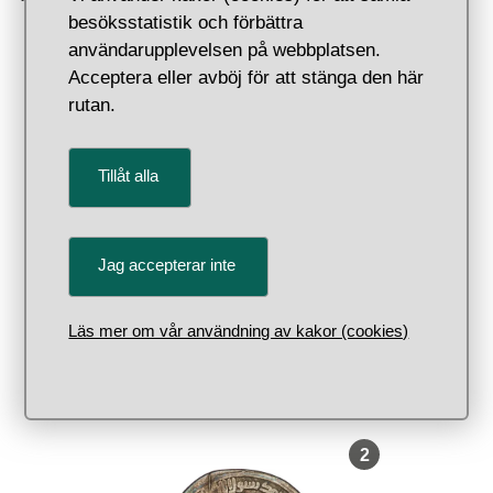
besöksstatistik och förbättra
användarupplevelsen på webbplatsen.
Acceptera eller avböj för att stänga den här
, Föremålsnum
1
rutan.
Tillåt alla
Jag accepterar inte
Skatten från Långhalsen, Vrena
Läs mer om vår användning av kakor (cookies)
socken, Södermanland, nedlagd
efter 865/6
, Föremålsnum
2