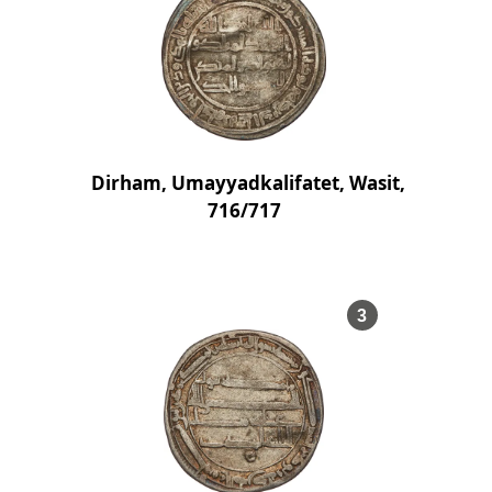
Dirham, Umayyadkalifatet, Wasit,
716/717
, Föremålsnum
3